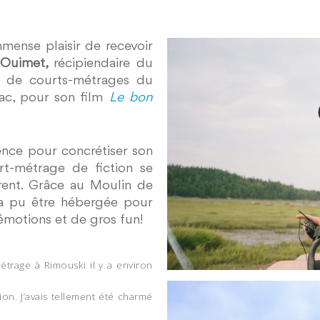
mmense plaisir de recevoir
 Ouimet,
récipiendaire du
n de courts-métrages du
rac, pour son film
Le bon
ence pour concrétiser son
rt-métrage de fiction se
urent. Grâce au Moulin de
e a pu être hébergée pour
émotions et de gros fun!
métrage à Rimouski il y a environ
gion. J’avais tellement été charmé