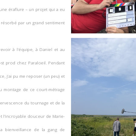
cune éraflure – un projet qui a eu
t résorbé par un grand sentiment
revoir à l’équipe, à Daniel et au
st prod chez Paraloeil. Pendant
, j’ai pu me reposer (un peu) et
 du montage de ce court-métrage
effervescence du tournage et de la
et l’incroyable douceur de Marie-
a bienveillance de la gang de