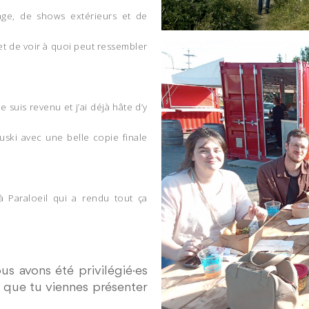
age, de shows extérieurs et de
t de voir à quoi peut ressembler
suis revenu et j’ai déjà hâte d’y
uski avec une belle copie finale
 Paraloeil qui a rendu tout ça
s avons été privilégié·es
te que tu viennes présenter