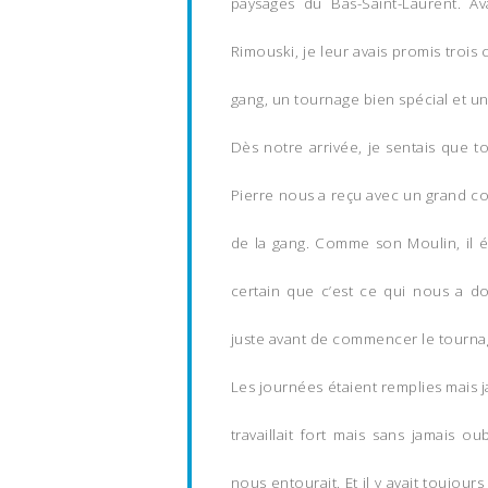
paysages du Bas-Saint-Laurent. A
Rimouski, je leur avais promis trois
gang, un tournage bien spécial et un
Dès notre arrivée, je sentais que tou
Pierre nous a reçu avec un grand coe
de la gang. Comme son Moulin, il éta
certain que c’est ce qui nous a d
juste avant de commencer le tourna
Les journées étaient remplies mais 
travaillait fort mais sans jamais o
nous entourait. Et il y avait toujour