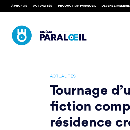
Skip
À PROPOS
ACTUALITÉS
PRODUCTION PARALOEIL
DEVENEZ MEMBRE
to
main
content
ACTUALITÉS
Tournage d’
fiction comp
résidence cr