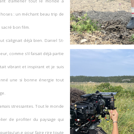
vant d’amener tout le monde à
 choses : un méchant beau trip de
 sacré bon film.
t s’alignait déjà bien. Daniel St-
ur, comme s’il faisait déjà partie
it vibrant et inspirant et je suis
onné une si bonne énergie tout
ge.
jamais stressantes. Tout le monde
ublier de profiter du paysage qui
s quelqu’un.e pour faire rire toute