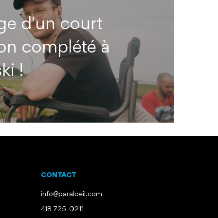
ge d'un court
ion complété à
i !
CONTACT
info@paraloeil.com
418-725-0211