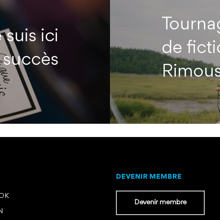
Previous Post
Tourna
suis ici
de fict
 succès
Rimousk
DEVENIR MEMBRE
OOK
Devenir membre
N