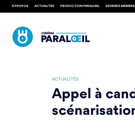
Skip
À PROPOS
ACTUALITÉS
PRODUCTION PARALOEIL
DEVENEZ MEMBRE
to
main
content
ACTUALITÉS
Appel à cand
scénarisati