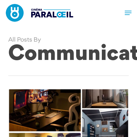
Skip
Men
to
main
content
All Posts By
Communicat