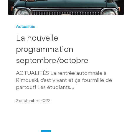
La
nouvelle
Actualités
programmation
La nouvelle
septembre/octobre
programmation
septembre/octobre
ACTUALITÉS La rentrée automnale à
Rimouski, c'est vivant et ça fourmille de
partout! Les étudiants…
2 septembre 2022