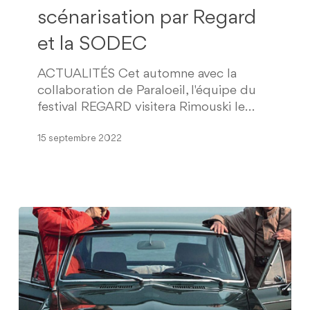
scénarisation
scénarisation par Regard
par
et la SODEC
Regard
et
ACTUALITÉS Cet automne avec la
la
collaboration de Paraloeil, l'équipe du
SODEC
festival REGARD visitera Rimouski le…
15 septembre 2022