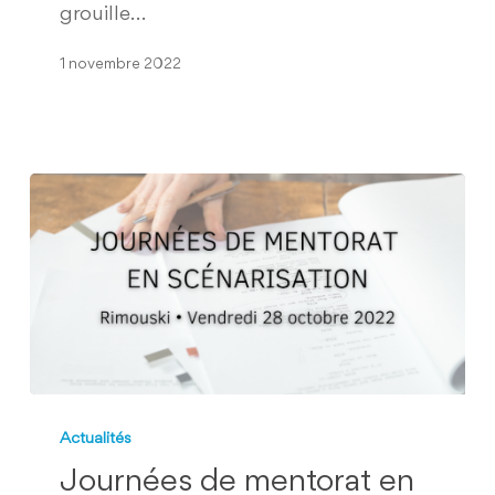
grouille…
1 novembre 2022
Journées
de
Actualités
mentorat
Journées de mentorat en
en