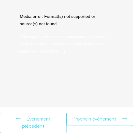
Lecteur
Media error: Format(s) not supported or
vidéo
source(s) not found
Télécharger le fichier: https://cinema.paraloeil.com/wp-
content/uploads/2023/06/yt5s.io-Short-circuit-Bande-
annonce-VF-480p.mp4?_=1
Événement
Prochain événement
précédent