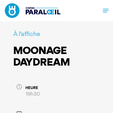
Skip
to
main
content
À l'affiche
MOONAGE
DAYDREAM
HEURE
19h30