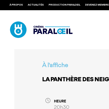
Skip
À PROPOS
ACTUALITÉS
PRODUCTION PARALOEIL
DEVENEZ MEMBRE
to
main
content
À l'affiche
LA PANTHÈRE DES NEI
HEURE
20h30