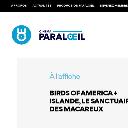
Skip
À PROPOS
ACTUALITÉS
PRODUCTION PARALOEIL
DEVENEZ MEMBRE
to
main
content
À l'affiche
BIRDS OF AMERICA +
ISLANDE, LE SANCTUAI
DES MACAREUX