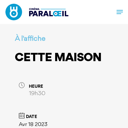
Skip
to
main
content
À l'affiche
CETTE MAISON
HEURE
19h30
DATE
Avr 18 2023