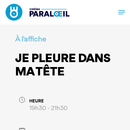
Skip
to
main
content
À l'affiche
JE PLEURE DANS
MA TÊTE
HEURE
19h30 - 21h30