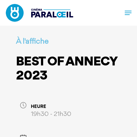
Skip
to
main
content
À l'affiche
BEST OF ANNECY
2023
HEURE
19h30 - 21h30