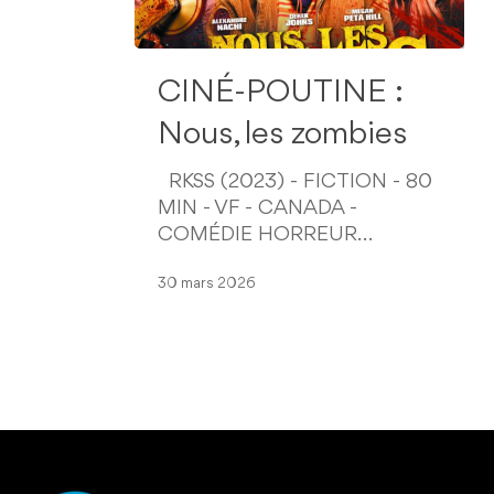
CINÉ-
CINÉ-POUTINE :
POUTINE
:
Nous, les zombies
Nous,
les
RKSS (2023) - FICTION - 80
zombies
MIN - VF - CANADA -
COMÉDIE HORREUR…
30 mars 2026