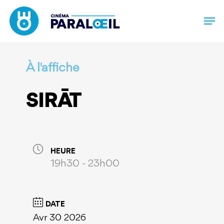
Skip
to
main
content
À l'affiche
SIRĀT
HEURE
19h30 - 23h00
DATE
Avr 30 2026