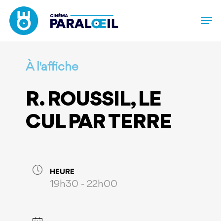
Skip
to
main
content
À l'affiche
R. ROUSSIL, LE
CUL PAR TERRE
HEURE
19h30 - 22h00