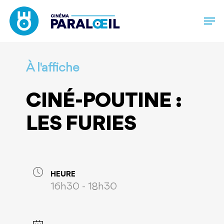
Skip
to
main
content
À l'affiche
CINÉ-POUTINE :
LES FURIES
HEURE
16h30 - 18h30