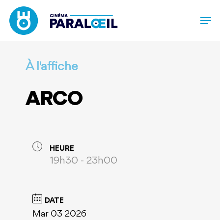
Skip
to
main
content
À l'affiche
ARCO
HEURE
19h30 - 23h00
DATE
Mar 03 2026